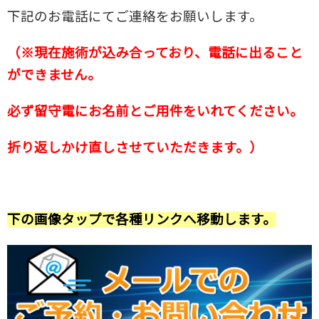
下記のお電話にてご連絡をお願いします。
（※現在施術が込み合っており、電話に出ること
ができません。
必ず留守電にお名前とご用件をいれてください。
折り返しかけ直しさせていただきます。）
下の画像タップで各種リンクへ移動します。