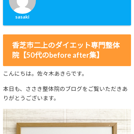
sasaki
香芝市二上のダイエット専門整体
院【5
0
代のbefore after集】
こんにちは。佐々木あきらです。
本日も、ささき整体院のブログをご覧いただきあ
りがとうございます。