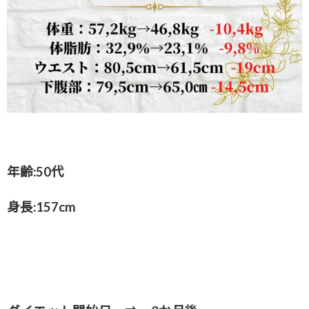
年齢:50
代
身長:157cm