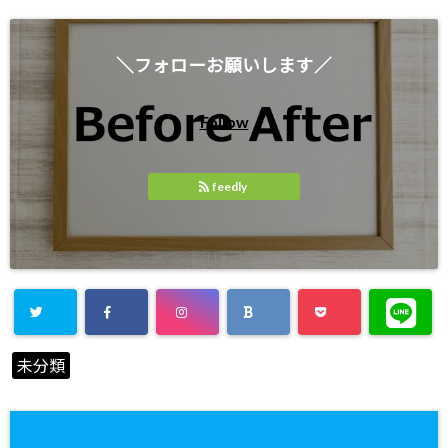
＼フォローお願いします／
Follow
feedly
未分類