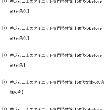
香芝市二上のダイエット専門整体院【50代のbefore
after集②】
香芝市二上のダイエット専門整体院【40代のbefore
after集②】
香芝市二上のダイエット専門整体院【60代のbefore
after集】
香芝市二上のダイエット専門整体院【50代女性のお客
様の声】
香芝市二上のダイエット専門整体院【50代のbefore