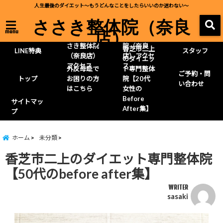
人生最後のダイエット～もうどんなことをしたらいいのか迷わない～
ささき整体院（奈良
店）
menu
お車でのさ
ささき整体
さき整体院
院（奈良
香芝市二上
LINE特典
スタッフ
（奈良店）
店）アクセ
のダイエッ
アクセス
ス
外反母趾で
ト専門整体
ご予約・問
トップ
お困りの方
院【20代
い合わせ
はこちら
女性の
Before
サイトマッ
After集】
プ
ホーム
未分類
香芝市二上のダイエット専門整体院
【50代のbefore after集】
WRITER
sasaki