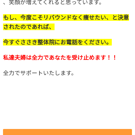
、笑顔が増えてくれると思っています。
もし、今度こそリバウンドなく痩せたい、と決意
されたのであれば、
今すぐささき整体院にお電話をください。
私達夫婦は全力であなたを受け止めます！！
全力でサポートいたします。