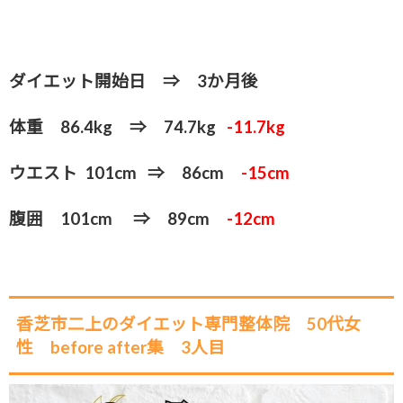
ダイエット開始日 ⇒ 3か月後
体重 86.4kg ⇒ 74.7kg
-11.7kg
ウエスト 101cm ⇒ 86cm
-15cm
腹囲 101cm ⇒ 89cm
-12cm
香芝市二上のダイエット専門整体院 50代女
性 before after集 3人目