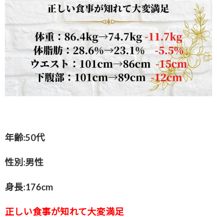
年齢:50代
性別:男性
身長:176cm
正しい食事が知れて大変満足