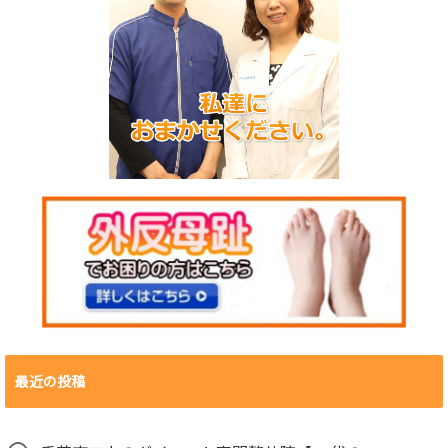
最近の投稿