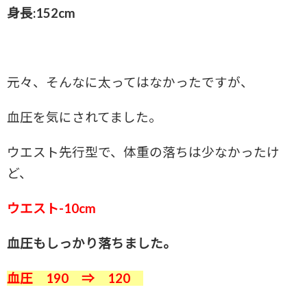
身長:152cm
元々、そんなに太ってはなかったですが、
血圧を気にされてました。
ウエスト先行型で、体重の落ちは少なかったけ
ど、
ウエスト-10cm
血圧もしっかり落ちました。
血圧 190 ⇒ 120