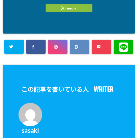
feedly
WRITER
この記事を書いている人 -
-
sasaki