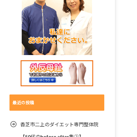
最近の投稿
香芝市二上のダイエット専門整体院
【50代のbefore after集②】