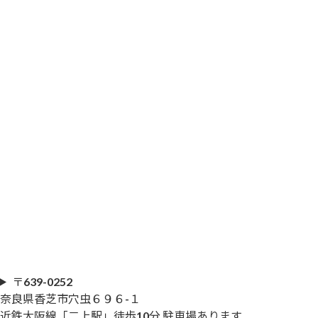
〒639-0252
奈良県香芝市穴虫６９６-１
近鉄大阪線「二上駅」徒歩10分 駐車場あります