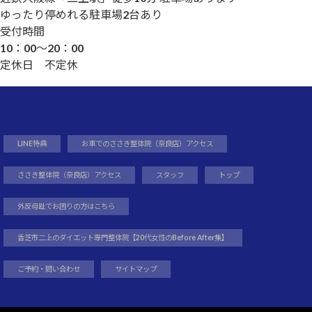
ゆったり停めれる駐車場2台あり
受付時間
10：00～20：00
定休日 不定休
LINE特典
お車でのささき整体院（奈良店）アクセス
ささき整体院（奈良店）アクセス
スタッフ
トップ
外反母趾でお困りの方はこちら
香芝市二上のダイエット専門整体院【20代女性のBefore After集】
ご予約・問い合わせ
サイトマップ