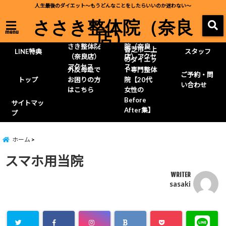
人生最後のダイエット～もうどんなことをしたらいいのか迷わない～
ささき整体院（奈良
店）
menu
お車でのさ
ささき整体
さき整体院
院（奈良
香芝市二上
LINE特典
スタッフ
（奈良店）
店）アクセ
のダイエッ
アクセス
ス
外反母趾で
ト専門整体
ご予約・問
トップ
お困りの方
院【20代
い合わせ
はこちら
女性の
Before
サイトマッ
After集】
プ
ホーム
スマホ用当院
WRITER
sasaki