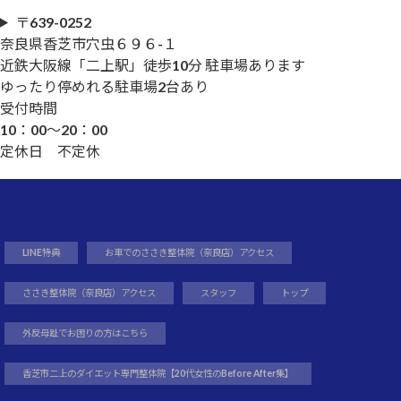
〒639-0252
奈良県香芝市穴虫６９６-１
近鉄大阪線「二上駅」徒歩10分 駐車場あります
ゆったり停めれる駐車場2台あり
受付時間
10：00～20：00
定休日 不定休
LINE特典
お車でのささき整体院（奈良店）アクセス
ささき整体院（奈良店）アクセス
スタッフ
トップ
外反母趾でお困りの方はこちら
香芝市二上のダイエット専門整体院【20代女性のBefore After集】