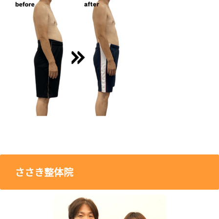
ささき整体院