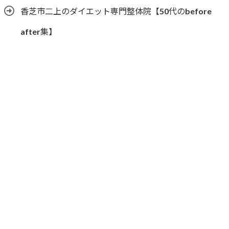
香芝市二上のダイエット専門整体院【50代のbefore
after集】